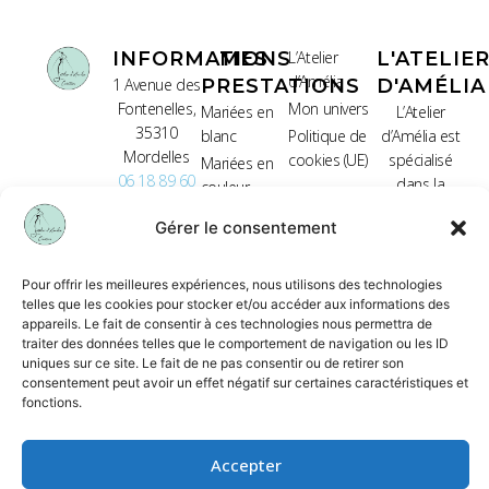
INFORMATIONS
MES
L’Atelier
L'ATELIE
d’Amélia
1 Avenue des
PRESTATIONS
D'AMÉLIA
Fontenelles,
Mon univers
Mariées en
L’Atelier
35310
blanc
Politique de
d’Amélia est
Mordelles
cookies (UE)
spécialisé
Mariées en
06 18 89 60
dans la
couleur
48
création de
Robe de
Gérer le consentement
robes de
cérémonie
mariée sur
mesure.
Pour offrir les meilleures expériences, nous utilisons des technologies
Chaque robe
telles que les cookies pour stocker et/ou accéder aux informations des
appareils. Le fait de consentir à ces technologies nous permettra de
est conçue
traiter des données telles que le comportement de navigation ou les ID
artisanalement
uniques sur ce site. Le fait de ne pas consentir ou de retirer son
pour offrir
consentement peut avoir un effet négatif sur certaines caractéristiques et
une pièce
fonctions.
unique,
élégante et
Accepter
adaptée à